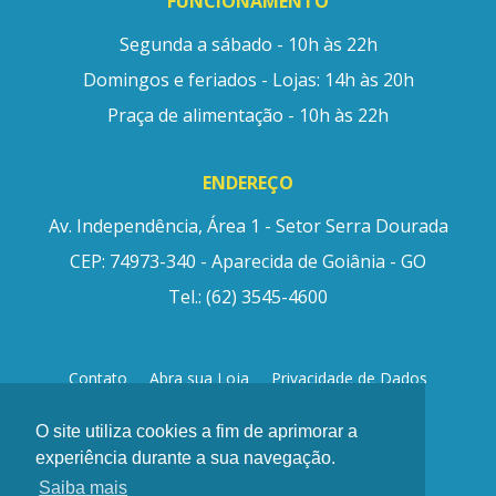
FUNCIONAMENTO
Segunda a sábado - 10h às 22h
Domingos e feriados - Lojas: 14h às 20h
Praça de alimentação - 10h às 22h
ENDEREÇO
Av. Independência, Área 1 - Setor Serra Dourada
CEP: 74973-340 - Aparecida de Goiânia - GO
Tel.: (62) 3545-4600
Contato
Abra sua Loja
Privacidade de Dados
© design by
madnezz.com.br
O site utiliza cookies a fim de aprimorar a
experiência durante a sua navegação.
Saiba mais